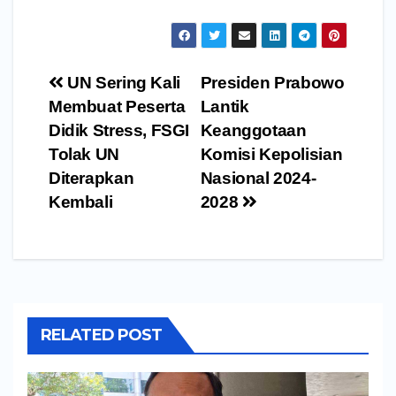
Navigasi
UN Sering Kali
Presiden Prabowo
pos
Membuat Peserta
Lantik
Didik Stress, FSGI
Keanggotaan
Tolak UN
Komisi Kepolisian
Diterapkan
Nasional 2024-
Kembali
2028
RELATED POST