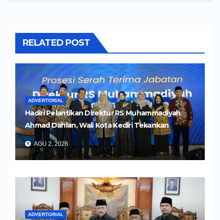
RELATED POST
ADVERTORIAL
Hadiri Pelantikan Direktur RS Muhammadiyah
Ahmad Dahlan, Wali Kota Kediri Tekankan
Pelayanan Kesehatan yang Humanis
AGU 2, 2026
ADVERTORIAL