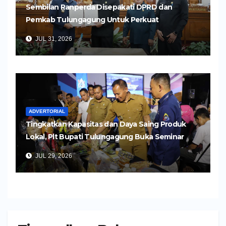
Sembilan Ranperda Disepakati DPRD dan
Pemkab Tulungagung Untuk Perkuat
Pembangunan Daerah
JUL 31, 2026
ADVERTORIAL
Tingkatkan Kapasitas dan Daya Saing Produk
Lokal, Plt Bupati Tulungagung Buka Seminar
Impor dan Ekspor Produk UMKM
JUL 29, 2026