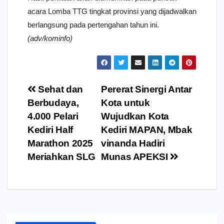
acara Lomba TTG tingkat provinsi yang dijadwalkan
berlangsung pada pertengahan tahun ini.
(adv/kominfo)
Navigasi
Sehat dan
Pererat Sinergi Antar
pos
Berbudaya,
Kota untuk
4.000 Pelari
Wujudkan Kota
Kediri Half
Kediri MAPAN, Mbak
Marathon 2025
vinanda Hadiri
Meriahkan SLG
Munas APEKSI