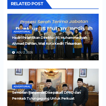
RELATED POST
ADVERTORIAL
Hadiri Pelantikan Direktur RS Muhammadiyah
Ahmad Dahlan, Wali Kota Kediri Tekankan
Pelayanan Kesehatan yang Humanis
AGU 2, 2026
ADVERTORIAL
Sembilan Ranperda Disepakati DPRD dan
Pemkab Tulungagung Untuk Perkuat
Pembangunan Daerah