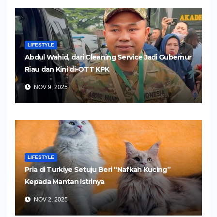
LIFESTYLE
Abdul Wahid, dari Cleaning Service Jadi Gubernur
Riau dan Kini di-OTT KPK
NOV 9, 2025
LIFESTYLE
Pria di Turkiye Setuju Beri “Nafkah Kucing”
Kepada Mantan Istrinya
NOV 2, 2025