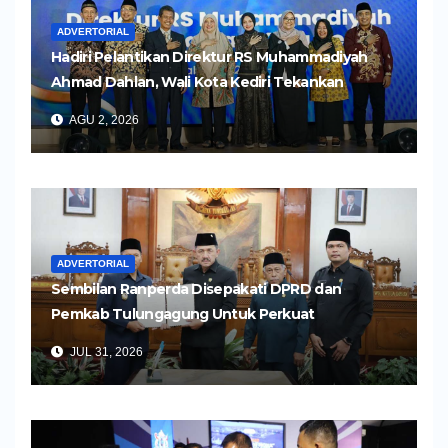
ADVERTORIAL
Hadiri Pelantikan Direktur RS Muhammadiyah
Ahmad Dahlan, Wali Kota Kediri Tekankan
Pelayanan Kesehatan yang Humanis
AGU 2, 2026
ADVERTORIAL
Sembilan Ranperda Disepakati DPRD dan
Pemkab Tulungagung Untuk Perkuat
Pembangunan Daerah
JUL 31, 2026