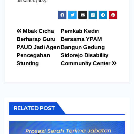
bersama.
(adv).
Navigasi
Mbak Cicha
Pemkab Kediri
pos
Berharap Guru
Bersama YPAM
PAUD Jadi Agen
Bangun Gedung
Pencegahan
Sidorejo Disability
Stunting
Community Center
RELATED POST