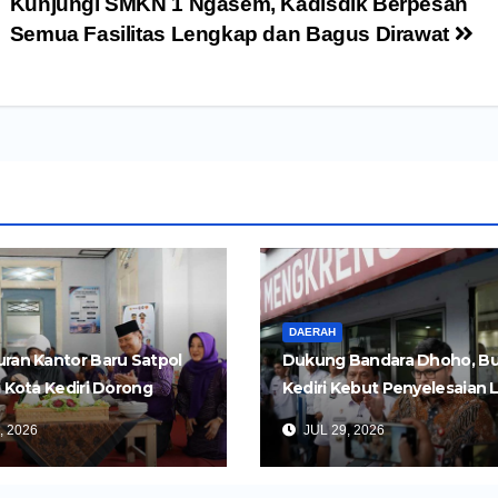
Kunjungi SMKN 1 Ngasem, Kadisdik Berpesan
Semua Fasilitas Lengkap dan Bagus Dirawat
DAERAH
ran Kantor Baru Satpol
Dukung Bandara Dhoho, Bu
i Kota Kediri Dorong
Kediri Kebut Penyelesaian 
an yang Lebih Cepat dan
Dua Ruas Tol Kertosono-Ked
, 2026
JUL 29, 2026
s