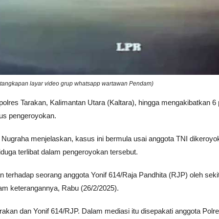
o tangkapan layar video grup whatsapp wartawan Pendam)
res Tarakan, Kalimantan Utara (Kaltara), hingga mengakibatkan 6 p
asus pengeroyokan.
graha menjelaskan, kasus ini bermula usai anggota TNI dikeroyok
duga terlibat dalam pengeroyokan tersebut.
n terhadap seorang anggota Yonif 614/Raja Pandhita (RJP) oleh sekit
lam keterangannya, Rabu (26/2/2025).
akan dan Yonif 614/RJP. Dalam mediasi itu disepakati anggota Polr