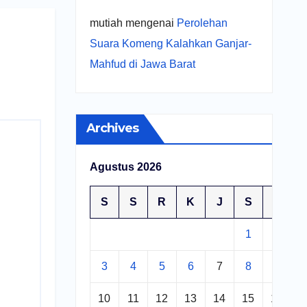
mutiah
mengenai
Perolehan
Suara Komeng Kalahkan Ganjar-
Mahfud di Jawa Barat
Archives
Agustus 2026
S
S
R
K
J
S
M
1
2
3
4
5
6
7
8
9
10
11
12
13
14
15
16