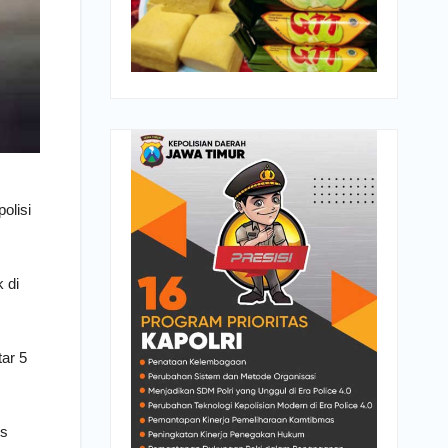
olisi
 di
ar 5
es