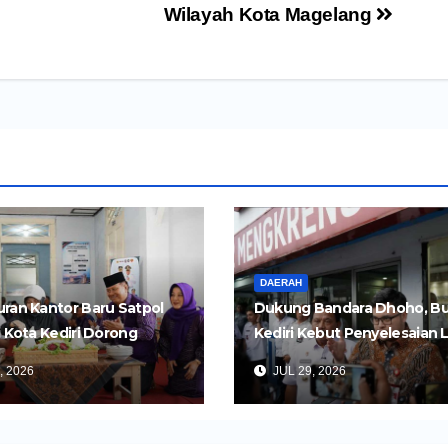
Wilayah Kota Magelang
DAERAH
ran Kantor Baru Satpol
Dukung Bandara Dhoho, Bu
i Kota Kediri Dorong
Kediri Kebut Penyelesaian 
an yang Lebih Cepat dan
Dua Ruas Tol Kertosono-Ked
, 2026
JUL 29, 2026
s