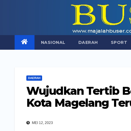
Skip
to
content
NASIONAL
DAERAH
SPORT
DAERAH
Wujudkan Tertib Be
Kota Magelang Ter
MEI 12, 2023