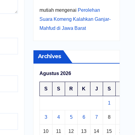
mutiah
mengenai
Perolehan
Suara Komeng Kalahkan Ganjar-
Mahfud di Jawa Barat
Archives
Agustus 2026
S
S
R
K
J
S
M
1
2
3
4
5
6
7
8
9
10
11
12
13
14
15
16