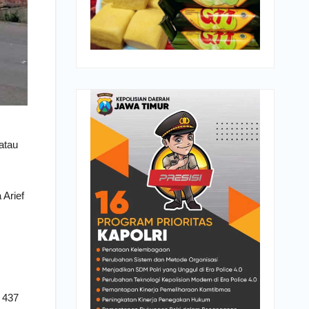
atau
 Arief
 437