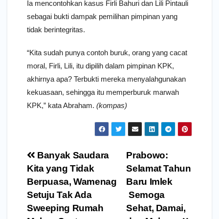
Ia mencontohkan kasus Firli Bahuri dan Lili Pintauli
sebagai bukti dampak pemilihan pimpinan yang
tidak berintegritas.
“Kita sudah punya contoh buruk, orang yang cacat
moral, Firli, Lili, itu dipilih dalam pimpinan KPK,
akhirnya apa? Terbukti mereka menyalahgunakan
kekuasaan, sehingga itu memperburuk marwah
KPK,” kata Abraham.
(kompas)
Navigasi
Banyak Saudara
Prabowo:
pos
Kita yang Tidak
Selamat Tahun
Berpuasa, Wamenag
Baru Imlek
Setuju Tak Ada
Semoga
Sweeping Rumah
Sehat, Damai,