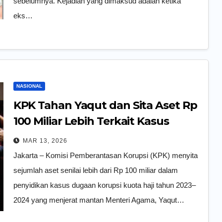
sebelumnya. Kejadian yang dimaksud adalah ketika
eks…
NASIONAL
KPK Tahan Yaqut dan Sita Aset Rp
100 Miliar Lebih Terkait Kasus
Kuota Haji
MAR 13, 2026
Jakarta – Komisi Pemberantasan Korupsi (KPK) menyita
sejumlah aset senilai lebih dari Rp 100 miliar dalam
penyidikan kasus dugaan korupsi kuota haji tahun 2023–
2024 yang menjerat mantan Menteri Agama, Yaqut…