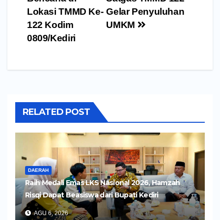
Lokasi TMMD Ke-
Gelar Penyuluhan
122 Kodim
UMKM
0809/Kediri
RELATED POST
DAERAH
Raih Medali Emas LKS Nasional 2026, Hamzah
Risqi Dapat Beasiswa dari Bupati Kediri
AGU 6, 2026