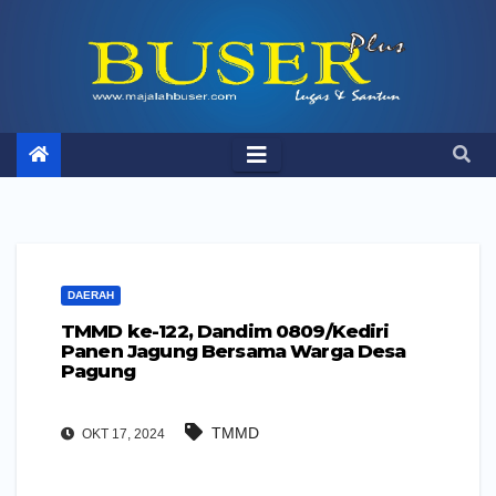
Skip
to
content
DAERAH
TMMD ke-122, Dandim 0809/Kediri
Panen Jagung Bersama Warga Desa
Pagung
TMMD
OKT 17, 2024