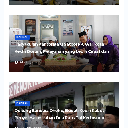
DAERAH
Tasyakuran Kantor Baru Satpol PP, Wali Kota
Kediri Dorong Pelayanan yang Lebih Cepat dan
Humanis
AGU 1, 2026
DAERAH
Dukung Bandara Dhoho, Bupati Kediri Kebut
Penyelesaian Lahan Dua Ruas Tol Kertosono-
Kediri