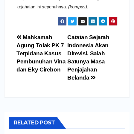
kejahatan ini sepenuhnya.
(kompas).
Navigasi
Mahkamah
Catatan Sejarah
pos
Agung Tolak PK 7
Indonesia Akan
Terpidana Kasus
Direvisi, Salah
Pembunuhan Vina
Satunya Masa
dan Eky Cirebon
Penjajahan
Belanda
RELATED POST