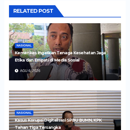
RELATED POST
NASIONAL
Kemenkes Ingatkan Tenaga Kesehatan Jaga
Etika dan Empati di Media Sosial
AGU 6, 2026
NASIONAL
Kasus Korupsi Digitalisasi SPBU BUMN, KPK
Tahan Tiga Tersangka