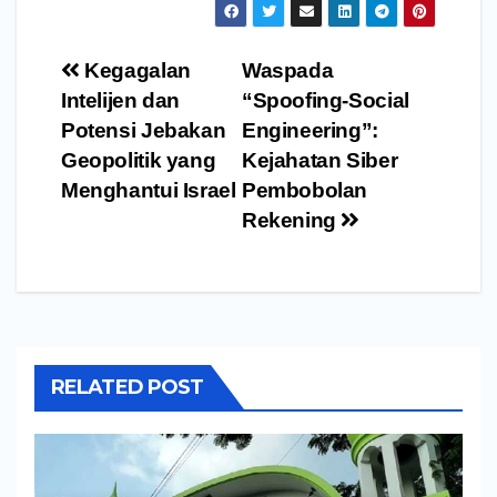
Navigasi
Kegagalan
Waspada
pos
Intelijen dan
“Spoofing-Social
Potensi Jebakan
Engineering”:
Geopolitik yang
Kejahatan Siber
Menghantui Israel
Pembobolan
Rekening
RELATED POST