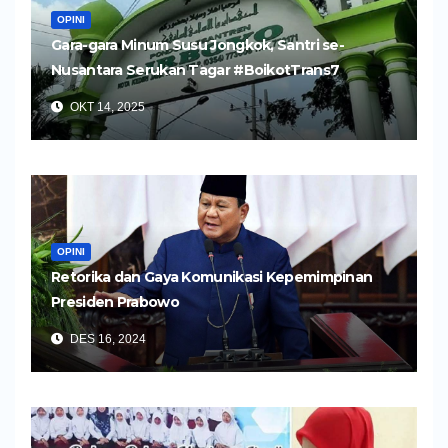
OPINI
Gara-gara Minum Susu Jongkok, Santri se-
Nusantara Serukan Tagar #BoikotTrans7
OKT 14, 2025
OPINI
Retorika dan Gaya Komunikasi Kepemimpinan
Presiden Prabowo
DES 16, 2024