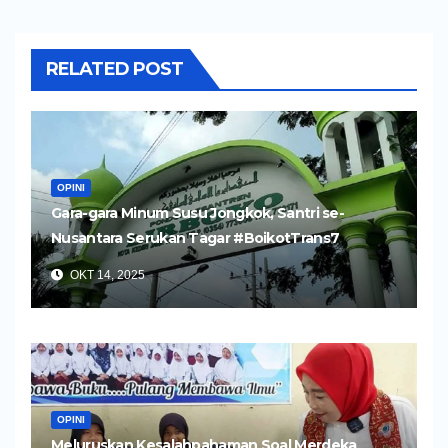
RELATED POST
OPINI
Gara-gara Minum Susu Jongkok, Santri se-
Nusantara Serukan Tagar #BoikotTrans7
OKT 14, 2025
OPINI
Meluruskan Kesalahpahaman Soal Merdeka