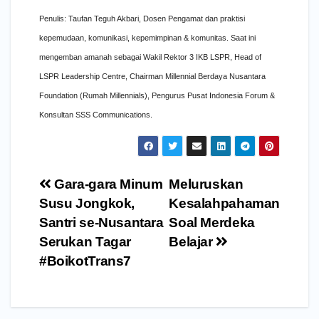
Penulis: Taufan Teguh Akbari, Dosen Pengamat dan praktisi
kepemudaan, komunikasi, kepemimpinan & komunitas. Saat ini
mengemban amanah sebagai Wakil Rektor 3 IKB LSPR, Head of
LSPR Leadership Centre, Chairman Millennial Berdaya Nusantara
Foundation (Rumah Millennials), Pengurus Pusat Indonesia Forum &
Konsultan SSS Communications.
Navigasi
Gara-gara Minum
Meluruskan
pos
Susu Jongkok,
Kesalahpahaman
Santri se-Nusantara
Soal Merdeka
Serukan Tagar
Belajar
#BoikotTrans7