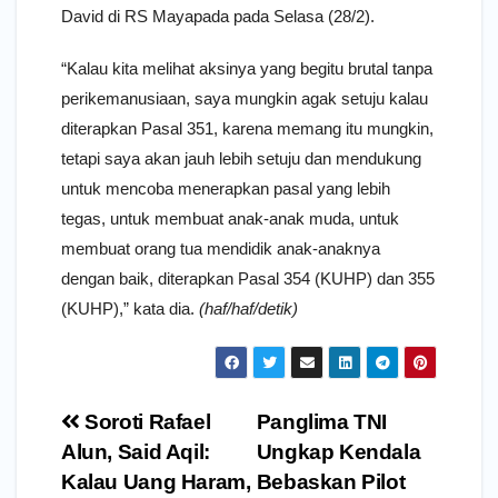
David di RS Mayapada pada Selasa (28/2).
“Kalau kita melihat aksinya yang begitu brutal tanpa
perikemanusiaan, saya mungkin agak setuju kalau
diterapkan Pasal 351, karena memang itu mungkin,
tetapi saya akan jauh lebih setuju dan mendukung
untuk mencoba menerapkan pasal yang lebih
tegas, untuk membuat anak-anak muda, untuk
membuat orang tua mendidik anak-anaknya
dengan baik, diterapkan Pasal 354 (KUHP) dan 355
(KUHP),” kata dia.
(haf/haf/detik)
Navigasi
Soroti Rafael
Panglima TNI
pos
Alun, Said Aqil:
Ungkap Kendala
Kalau Uang Haram,
Bebaskan Pilot