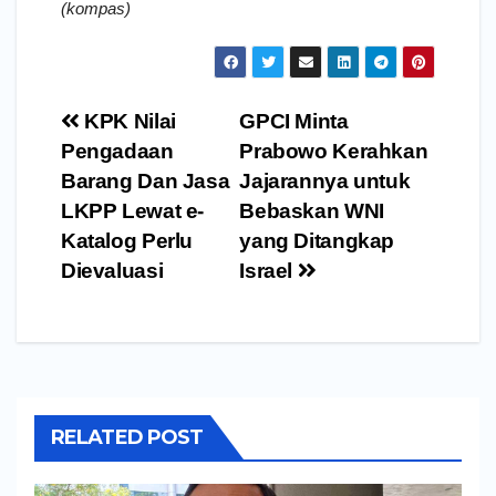
(kompas)
Navigasi
KPK Nilai
GPCI Minta
pos
Pengadaan
Prabowo Kerahkan
Barang Dan Jasa
Jajarannya untuk
LKPP Lewat e-
Bebaskan WNI
Katalog Perlu
yang Ditangkap
Dievaluasi
Israel
RELATED POST