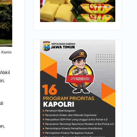
. Kamis
Wakil
ri.
di
an,