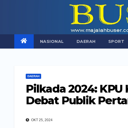
Skip
to
content
NASIONAL
DAERAH
SPORT
DAERAH
Pilkada 2024: KPU 
Debat Publik Pert
OKT 25, 2024