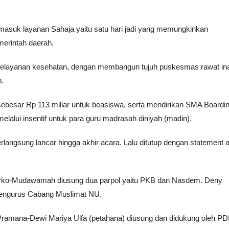
ermasuk layanan Sahaja yaitu satu hari jadi yang memungkinkan
erintah daerah.
p pelayanan kesehatan, dengan membangun tujuh puskesmas rawat in
n.
sebesar Rp 113 miliar untuk beasiswa, serta mendirikan SMA Boardi
elalui insentif untuk para guru madrasah diniyah (madin).
langsung lancar hingga akhir acara. Lalu ditutup dengan statement a
narko-Mudawamah diusung dua parpol yaitu PKB dan Nasdem. Deny
engurus Cabang Muslimat NU.
ramana-Dewi Mariya Ulfa (petahana) diusung dan didukung oleh PDI