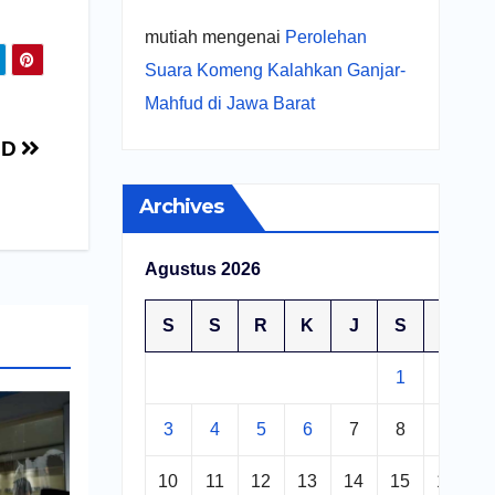
mutiah
mengenai
Perolehan
Suara Komeng Kalahkan Ganjar-
Mahfud di Jawa Barat
MD
Archives
Agustus 2026
S
S
R
K
J
S
M
1
2
3
4
5
6
7
8
9
10
11
12
13
14
15
16