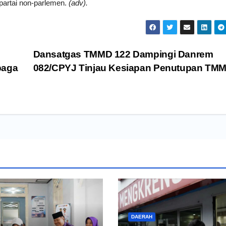
partai non-parlemen.
(adv).
Dansatgas TMMD 122 Dampingi Danrem
baga
082/CPYJ Tinjau Kesiapan Penutupan TM
DAERAH