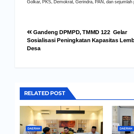
Golkar, PKS, Demokrat, Gerindra, PAN, dan sejumlah 
Navigasi
Gandeng DPMPD, TMMD 122 Gelar
pos
Sosialisasi Peningkatan Kapasitas Lem
Desa
RELATED POST
DAERAH
DAERAH