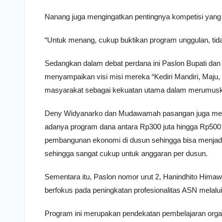
Nanang juga mengingatkan pentingnya kompetisi yang 
“Untuk menang, cukup buktikan program unggulan, tida
Sedangkan dalam debat perdana ini Paslon Bupati da
menyampaikan visi misi mereka “Kediri Mandiri, Maju
masyarakat sebagai kekuatan utama dalam merumusk
Deny Widyanarko dan Mudawamah pasangan juga meng
adanya program dana antara Rp300 juta hingga Rp500 
pembangunan ekonomi di dusun sehingga bisa menjadi k
sehingga sangat cukup untuk anggaran per dusun.
Sementara itu, Paslon nomor urut 2, Hanindhito Him
berfokus pada peningkatan profesionalitas ASN melalui
Program ini merupakan pendekatan pembelajaran organ