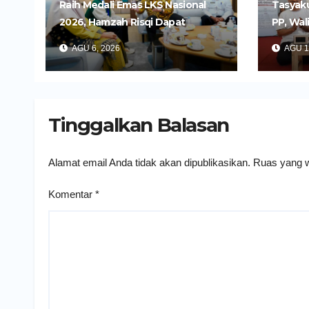
Raih Medali Emas LKS Nasional
Tasyaku
2026, Hamzah Risqi Dapat
PP, Wal
Beasiswa dari Bupati Kediri
Pelayan
AGU 6, 2026
AGU 1
Humani
Tinggalkan Balasan
Alamat email Anda tidak akan dipublikasikan.
Ruas yang w
Komentar
*