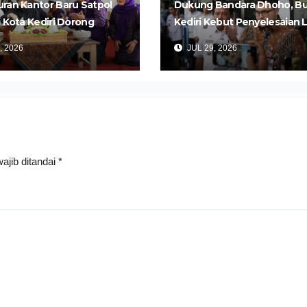
ran Kantor Baru Satpol
Dukung Bandara Dhoho, Bu
i Kota Kediri Dorong
Kediri Kebut Penyelesaian 
an yang Lebih Cepat dan
Dua Ruas Tol Kertosono-Ked
, 2026
JUL 29, 2026
s
ajib ditandai
*