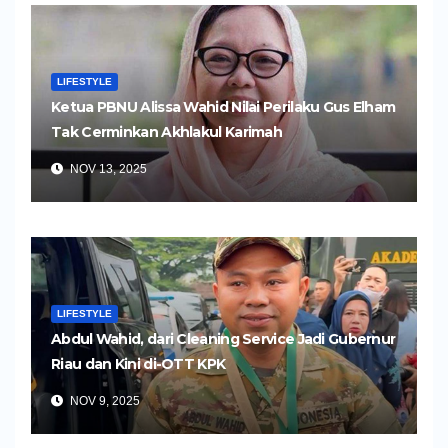
LIFESTYLE
Ketua PBNU Alissa Wahid Nilai Perilaku Gus Elham
Tak Cerminkan Akhlakul Karimah
NOV 13, 2025
LIFESTYLE
Abdul Wahid, dari Cleaning Service Jadi Gubernur
Riau dan Kini di-OTT KPK
NOV 9, 2025