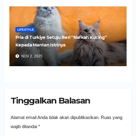
LIFESTYLE
Pria di Turkiye Setuju Beri “Nafkah Kucing”
Kepada Mantan Istrinya
NOV 2, 2025
Tinggalkan Balasan
Alamat email Anda tidak akan dipublikasikan.
Ruas yang
wajib ditandai
*