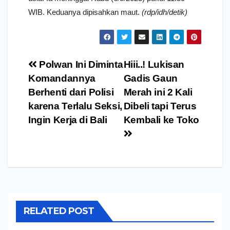
WIB. Keduanya dipisahkan maut.
(rdp/idh/detik)
Navigasi
Polwan Ini Diminta
Hiii..! Lukisan
pos
Komandannya
Gadis Gaun
Berhenti dari Polisi
Merah ini 2 Kali
karena Terlalu Seksi,
Dibeli tapi Terus
Ingin Kerja di Bali
Kembali ke Toko
RELATED POST