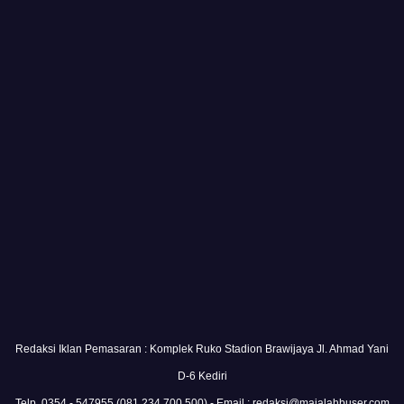
Redaksi Iklan Pemasaran : Komplek Ruko Stadion Brawijaya Jl. Ahmad Yani
D-6 Kediri
Telp. 0354 - 547955 (081 234 700 500) - Email : redaksi@majalahbuser.com