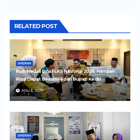
RELATED POST
DAERAH
Raih Medali Emas LKS Nasional 2026, Hamzah
Risqi Dapat Beasiswa dari Bupati Kediri
AGU 6, 2026
DAERAH