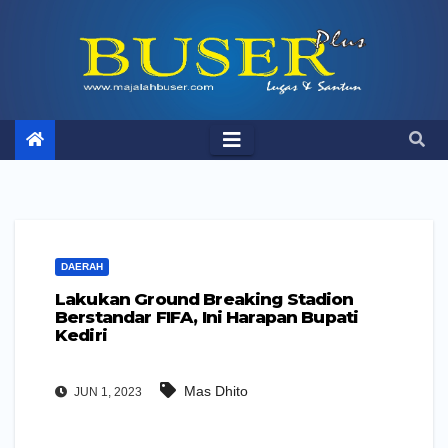
Skip
to
content
DAERAH
Lakukan Ground Breaking Stadion
Berstandar FIFA, Ini Harapan Bupati
Kediri
Mas Dhito
JUN 1, 2023