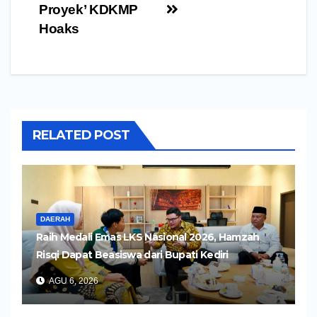
Proyek’ KDKMP
Hoaks
RELATED POST
DAERAH
Raih Medali Emas LKS Nasional 2026, Hamzah
Risqi Dapat Beasiswa dari Bupati Kediri
AGU 6, 2026