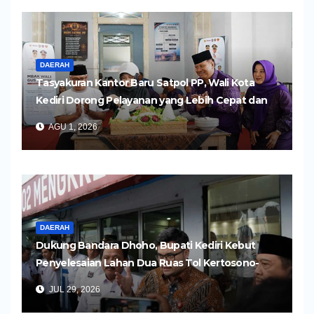
DAERAH
Tasyakuran Kantor Baru Satpol PP, Wali Kota
Kediri Dorong Pelayanan yang Lebih Cepat dan
Humanis
AGU 1, 2026
DAERAH
Dukung Bandara Dhoho, Bupati Kediri Kebut
Penyelesaian Lahan Dua Ruas Tol Kertosono-
Kediri
JUL 29, 2026