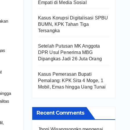
Empati di Media Sosial
Kasus Korupsi Digitalisasi SPBU
akan
BUMN, KPK Tahan Tiga
Tersangka
Setelah Putusan MK Anggota
gas
DPR Usul Penerima MBG
Dipangkas Jadi 26 Juta Orang
t
Kasus Pemerasan Bupati
Pemalang: KPK Sita 4 Moge, 1
Mobil, Emas hingga Uang Tunai
hingga
litas
Recent Comments
l,
Jhoni Wisangsongko
mengenai