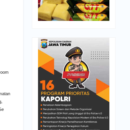
lroom
amatan
g,
Se