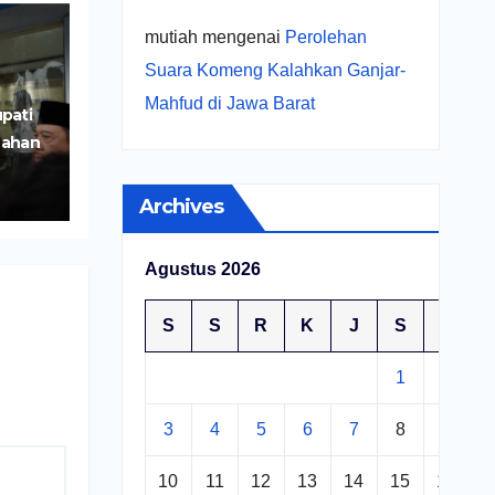
mutiah
mengenai
Perolehan
Suara Komeng Kalahkan Ganjar-
Mahfud di Jawa Barat
pati
Lahan
iri
Archives
Agustus 2026
S
S
R
K
J
S
M
1
2
3
4
5
6
7
8
9
10
11
12
13
14
15
16