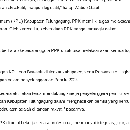
aran eksekutif, maupun legislatif,” harap Wabup Gatut.
n Umum (KPU) Kabupaten Tulungagung, PPK memiliki tugas melaksan
tan. Oleh karena itu, keberadaan PPK sangat strategis dalam
ut berharap kepada anggota PPK untuk bisa melaksanakan semua tu
ngan KPU dan Bawaslu di tingkat kabupaten, serta Panwaslu di tingka
apan dalam penyelenggaraan Pemilu 2024.
secara aktif akan terus mendukung kinerja penyelenggara pemilu, se
apan Kabupaten Tulungagung dalam menghadirkan pemilu yang berkua
aulatan adalah di tangan rakyat,” paparnya.
ituntut bekerja secara profesional, mempunyai integritas, jujur, adi