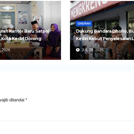
DAERAH
ran Kantor Baru Satpol
Dukung Bandara Dhoho, Bu
i Kota Kediri Dorong
Kediri Kebut Penyelesaian 
an yang Lebih Cepat dan
Dua Ruas Tol Kertosono-Ked
, 2026
JUL 29, 2026
s
ajib ditandai
*