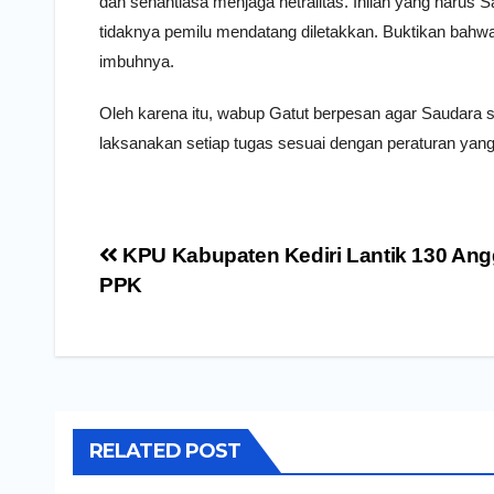
dan senantiasa menjaga netralitas. Inilah yang harus
tidaknya pemilu mendatang diletakkan. Buktikan bahwa
imbuhnya.
Oleh karena itu, wabup Gatut berpesan agar Saudara 
laksanakan setiap tugas sesuai dengan peraturan yang
Navigasi
KPU Kabupaten Kediri Lantik 130 Ang
pos
PPK
RELATED POST