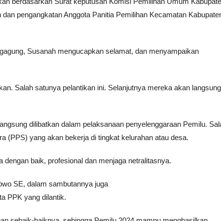
anakan berdasarkan Surat keputusan Komisi Pemilihan Umum Kabupat
 dan pengangkatan Anggota Panitia Pemilihan Kecamatan Kabupate
lungagung, Susanah mengucapkan selamat, dan menyampaikan
akan. Salah satunya pelantikan ini. Selanjutnya mereka akan langsung
 langsung dilibatkan dalam pelaksanaan penyelenggaraan Pemilu. Sal
 (PPS) yang akan bekerja di tingkat kelurahan atau desa.
 dengan baik, profesional dan menjaga netralitasnya.
bowo SE, dalam sambutannya juga
 PPK yang dilantik.
an sebaik-baiknya, sehingga Pemilu 2024 mampu menghasilkan