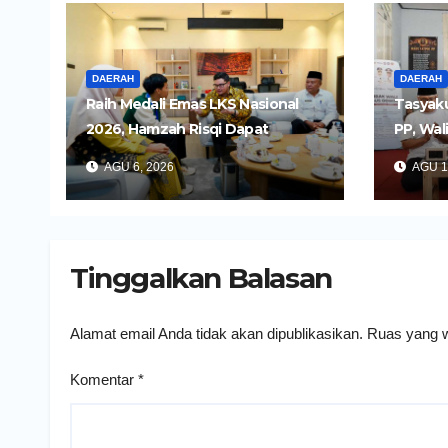
DAERAH
DAERAH
Raih Medali Emas LKS Nasional
Tasyaku
2026, Hamzah Risqi Dapat
PP, Wal
Beasiswa dari Bupati Kediri
Pelayan
AGU 6, 2026
AGU 1
Humani
Tinggalkan Balasan
Alamat email Anda tidak akan dipublikasikan.
Ruas yang w
Komentar
*