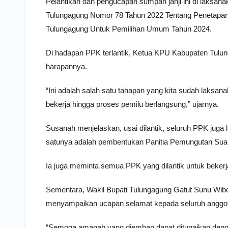
Pelantikan dan pengucapan sumpah janji ini di laks
Tulungagung Nomor 78 Tahun 2022 Tentang Penetapan
Tulungagung Untuk Pemilihan Umum Tahun 2024.
Di hadapan PPK terlantik, Ketua KPU Kabupaten Tu
harapannya.
“Ini adalah salah satu tahapan yang kita sudah laksan
bekerja hingga proses pemilu berlangsung,” ujarnya.
Susanah menjelaskan, usai dilantik, seluruh PPK juga
satunya adalah pembentukan Panitia Pemungutan Suara
Ia juga meminta semua PPK yang dilantik untuk bekerja
Sementara, Wakil Bupati Tulungagung Gatut Sunu Wi
menyampaikan ucapan selamat kepada seluruh anggota
“Semoga amanah yang diemban dapat ditunaikan deng