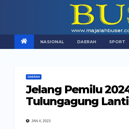
Skip
to
content
NASIONAL
DAERAH
SPORT
DAERAH
Jelang Pemilu 202
Tulungagung Lanti
JAN 4, 2023