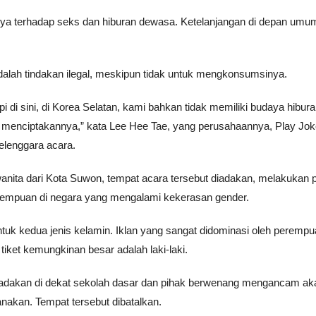
nya terhadap seks dan hiburan dewasa. Ketelanjangan di depan umu
adalah tindakan ilegal, meskipun tidak untuk mengkonsumsinya.
pi di sini, di Korea Selatan, kami bahkan tidak memiliki budaya hibur
menciptakannya,” kata Lee Hee Tae, yang perusahaannya, Play Jok
elenggara acara.
ita dari Kota Suwon, tempat acara tersebut diadakan, melakukan p
erempuan di negara yang mengalami kekerasan gender.
untuk kedua jenis kelamin. Iklan yang sangat didominasi oleh peremp
et kemungkinan besar adalah laki-laki.
diadakan di dekat sekolah dasar dan pihak berwenang mengancam ak
anakan. Tempat tersebut dibatalkan.