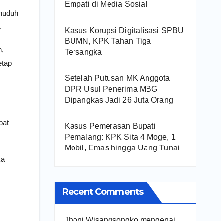
Empati di Media Sosial
enuduh
.
Kasus Korupsi Digitalisasi SPBU
BUMN, KPK Tahan Tiga
n,
Tersangka
etap
Setelah Putusan MK Anggota
DPR Usul Penerima MBG
Dipangkas Jadi 26 Juta Orang
pat
Kasus Pemerasan Bupati
Pemalang: KPK Sita 4 Moge, 1
Mobil, Emas hingga Uang Tunai
ka
Recent Comments
Jhoni Wisangsongko
mengenai