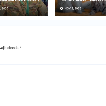
-OTT KPK
Istrinya
, 2025
NOV 2, 2025
ajib ditandai
*