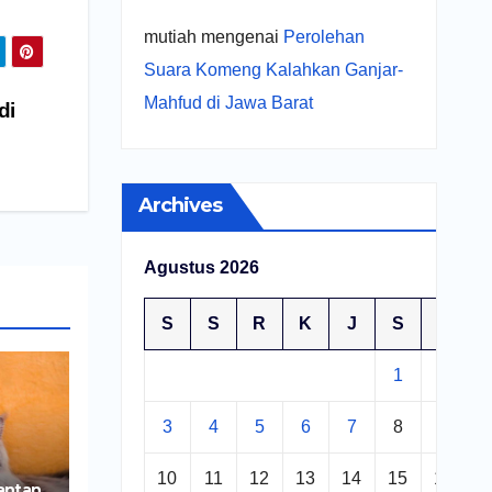
mutiah
mengenai
Perolehan
Suara Komeng Kalahkan Ganjar-
Mahfud di Jawa Barat
di
Archives
Agustus 2026
S
S
R
K
J
S
M
1
2
3
4
5
6
7
8
9
10
11
12
13
14
15
16
antan