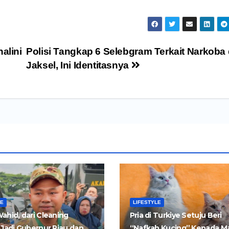
alini
Polisi Tangkap 6 Selebgram Terkait Narkoba 
Jaksel, Ini Identitasnya
LE
LIFESTYLE
ahid, dari Cleaning
Pria di Turkiye Setuju Beri
 Jadi Gubernur Riau dan
“Nafkah Kucing” Kepada M