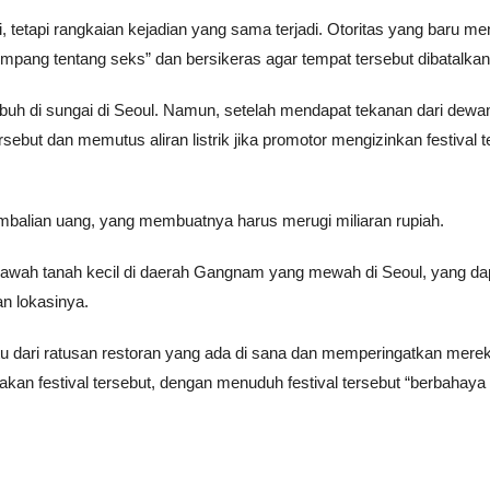
si, tetapi rangkaian kejadian yang sama terjadi. Otoritas yang baru m
pang tentang seks” dan bersikeras agar tempat tersebut dibatalkan
uh di sungai di Seoul. Namun, setelah mendapat tekanan dari dewa
ut dan memutus aliran listrik jika promotor mengizinkan festival t
balian uang, yang membuatnya harus merugi miliaran rupiah.
bawah tanah kecil di daerah Gangnam yang mewah di Seoul, yang da
n lokasinya.
u dari ratusan restoran yang ada di sana dan memperingatkan mere
an festival tersebut, dengan menuduh festival tersebut “berbahaya