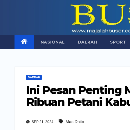
Skip
to
content
NASIONAL
DAERAH
SPORT
DAERAH
Ini Pesan Penting 
Ribuan Petani Kab
Mas Dhito
SEP 21, 2024