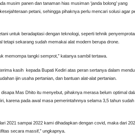
ada musim panen dan tanaman hias musiman ‘janda bolong’ yang
ejahteraan petani, sehingga pihaknya perlu mencari solusi agar pe
ni untuk beradaptasi dengan teknologi, seperti tehnik penyemprota
al tetapi sekarang sudah memakai alat modern berupa drone.
ntuk memompa tangki semprot,” katanya sambil tertawa.
rima kasih kepada Bupati Kediri atas peran sertanya dalam mend
dahan ijin usaha pertanian, dan bantuan alat-alat pertanian.
b disapa Mas Dhito itu menyebut, pihaknya merasa belum optimal da
i, karena pada awal masa pemerintahnnya selama 3,5 tahun sudah
 dari 2021 sampai 2022 kami dihadapkan dengan covid, maka dari 20
ifitas secara massif,” ungkapnya.