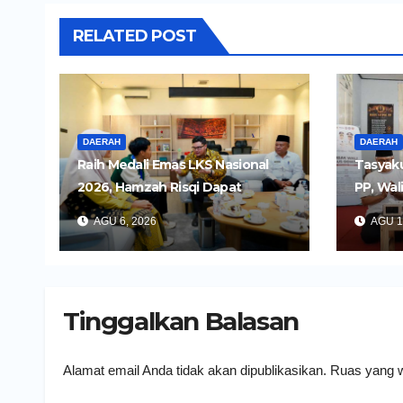
RELATED POST
DAERAH
DAERAH
Raih Medali Emas LKS Nasional
Tasyaku
2026, Hamzah Risqi Dapat
PP, Wal
Beasiswa dari Bupati Kediri
Pelayan
AGU 6, 2026
AGU 1
Humani
Tinggalkan Balasan
Alamat email Anda tidak akan dipublikasikan.
Ruas yang w