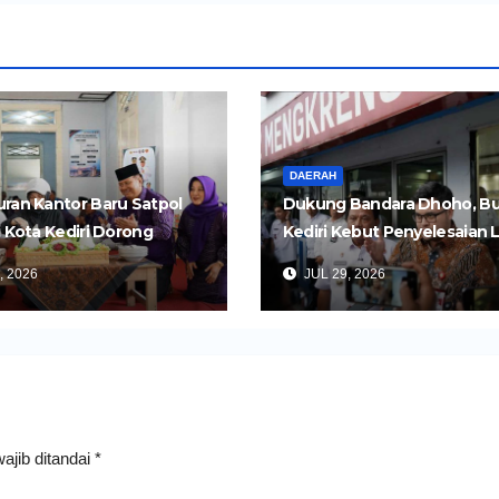
DAERAH
ran Kantor Baru Satpol
Dukung Bandara Dhoho, Bu
i Kota Kediri Dorong
Kediri Kebut Penyelesaian 
an yang Lebih Cepat dan
Dua Ruas Tol Kertosono-Ked
, 2026
JUL 29, 2026
s
ajib ditandai
*