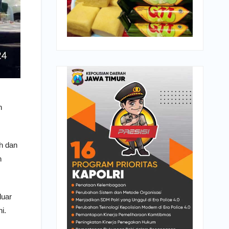
n
ih dan
n
luar
i.