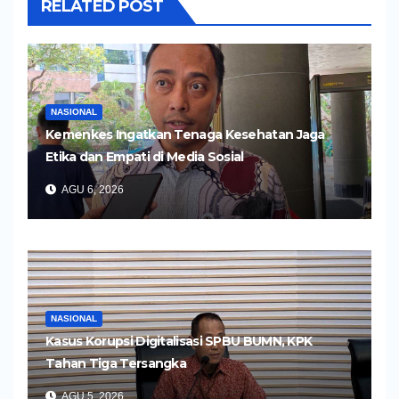
RELATED POST
NASIONAL
Kemenkes Ingatkan Tenaga Kesehatan Jaga
Etika dan Empati di Media Sosial
AGU 6, 2026
NASIONAL
Kasus Korupsi Digitalisasi SPBU BUMN, KPK
Tahan Tiga Tersangka
AGU 5, 2026