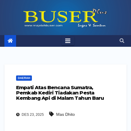
Skip
to
content
DAERAH
Empati Atas Bencana Sumatra,
Pemkab Kediri Tiadakan Pesta
Kembang Api di Malam Tahun Baru
Mas Dhito
DES 23, 2025