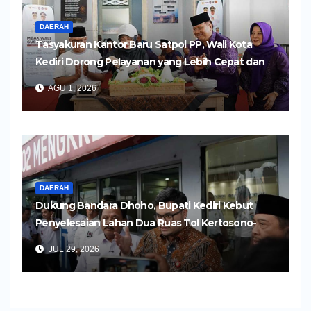
DAERAH
Tasyakuran Kantor Baru Satpol PP, Wali Kota
Kediri Dorong Pelayanan yang Lebih Cepat dan
Humanis
AGU 1, 2026
DAERAH
Dukung Bandara Dhoho, Bupati Kediri Kebut
Penyelesaian Lahan Dua Ruas Tol Kertosono-
Kediri
JUL 29, 2026