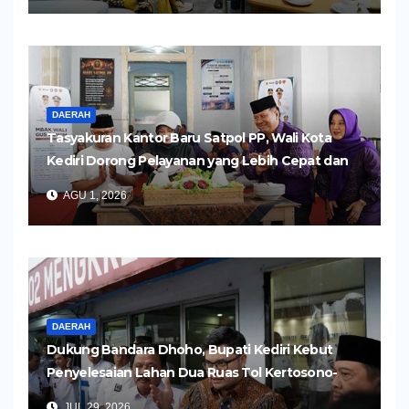
DAERAH
Tasyakuran Kantor Baru Satpol PP, Wali Kota
Kediri Dorong Pelayanan yang Lebih Cepat dan
Humanis
AGU 1, 2026
DAERAH
Dukung Bandara Dhoho, Bupati Kediri Kebut
Penyelesaian Lahan Dua Ruas Tol Kertosono-
Kediri
JUL 29, 2026