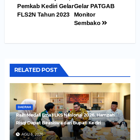
Pemkab Kediri Gelar
Gelar PATGAB
FLS2N Tahun 2023
Monitor
Sembako
RELATED POST
DAERAH
Raih Medali Emas LKS Nasional 2026, Hamzah
Risqi Dapat Beasiswa dari Bupati Kediri
AGU 6, 2026