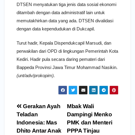
DTSEN menyatukan tiga jenis data sosial ekonomi
ditambah dengan data administratif lain untuk
memutakhirkan data yang ada. DTSEN divalidasi
dengan data kependudukan di Dukcapil.
Turut hadir, Kepala Dispendukcapil Marsudi, dan
perwakilan dari OPD di lingkungan Pemerintah Kota
Kediri. Hadir pula secara daring pemateri dari
Bappeda Provinsi Jawa Timur Mohammad Nasikin.
(unt/adv/prokopim).
Navigasi
Gerakan Ayah
Mbak Wali
pos
Teladan
Dampingi Menko
Indonesia: Mas
PMK dan Menteri
Dhito Antar Anak
PPPA Tinjau