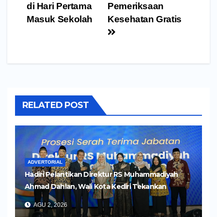
di Hari Pertama
Pemeriksaan
Masuk Sekolah
Kesehatan Gratis
RELATED POST
ADVERTORIAL
Hadiri Pelantikan Direktur RS Muhammadiyah
Ahmad Dahlan, Wali Kota Kediri Tekankan
Pelayanan Kesehatan yang Humanis
AGU 2, 2026