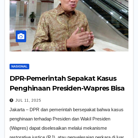
NASIONAL
DPR-Pemerintah Sepakat Kasus
Penghinaan Presiden-Wapres Bisa
diselesaikan di Luar Pengadilan
JUL 11, 2025
Jakarta – DPR dan pemerintah bersepakat bahwa kasus
penghinaan terhadap Presiden dan Wakil Presiden
(Wapres) dapat diselesaikan melalui mekanisme
restorative justice (RJ), atau penyelesaian perkara di luar