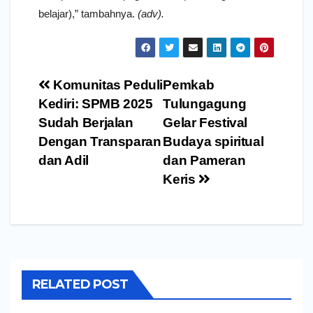
belajar),” tambahnya.
(adv).
Navigasi
Komunitas Peduli
Pemkab
pos
Kediri: SPMB 2025
Tulungagung
Sudah Berjalan
Gelar Festival
Dengan Transparan
Budaya spiritual
dan Adil
dan Pameran
Keris
RELATED POST