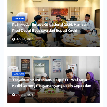
DAERAH
Raih Medali Emas LKS Nasional 2026, Hamzah
Risqi Dapat Beasiswa dari Bupati Kediri
AGU 6, 2026
DAERAH
Tasyakuran Kantor Baru Satpol PP, Wali Kota
Kediri Dorong Pelayanan yang Lebih Cepat dan
Humanis
AGU 1, 2026