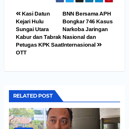
Navigasi
Kasi Datun
BNN Bersama APH
pos
Kejari Hulu
Bongkar 746 Kasus
Sungai Utara
Narkoba Jaringan
Kabur dan Tabrak
Nasional dan
Petugas KPK Saat
Internasional
OTT
RELATED POST