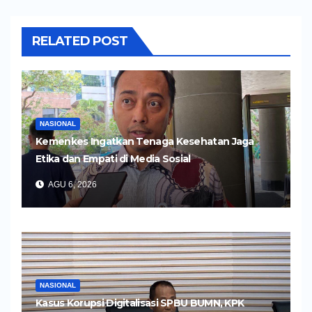
RELATED POST
NASIONAL
Kemenkes Ingatkan Tenaga Kesehatan Jaga
Etika dan Empati di Media Sosial
AGU 6, 2026
NASIONAL
Kasus Korupsi Digitalisasi SPBU BUMN, KPK