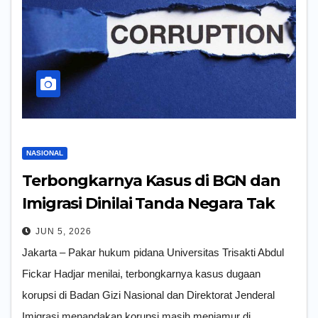
NASIONAL
Terbongkarnya Kasus di BGN dan
Imigrasi Dinilai Tanda Negara Tak
Sepi dari Korupsi
JUN 5, 2026
Jakarta – Pakar hukum pidana Universitas Trisakti Abdul
Fickar Hadjar menilai, terbongkarnya kasus dugaan
korupsi di Badan Gizi Nasional dan Direktorat Jenderal
Imigrasi menandakan korupsi masih menjamur di