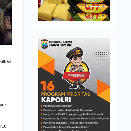
butkan
mpok
g 10