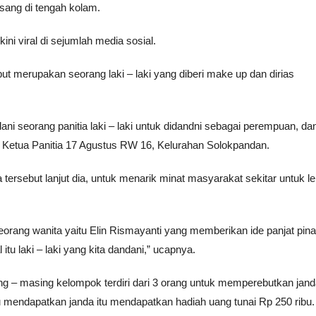
asang di tengah kolam.
ni viral di sejumlah media sosial.
t merupakan seorang laki – laki yang diberi make up dan dirias
dani seorang panitia laki – laki untuk didandni sebagai perempuan, da
) Ketua Panitia 17 Agustus RW 16, Kelurahan Solokpandan.
tersebut lanjut dia, untuk menarik minat masyarakat sekitar untuk le
 seorang wanita yaitu Elin Rismayanti yang memberikan ide panjat pin
u laki – laki yang kita dandani,” ucapnya.
g – masing kelompok terdiri dari 3 orang untuk memperebutkan janda
u mendapatkan janda itu mendapatkan hadiah uang tunai Rp 250 ribu.