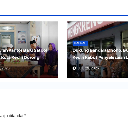
DAERAH
ran Kantor Baru Satpol
Dukung Bandara Dhoho, Bu
i Kota Kediri Dorong
Kediri Kebut Penyelesaian 
an yang Lebih Cepat dan
Dua Ruas Tol Kertosono-Ked
, 2026
JUL 29, 2026
s
ajib ditandai
*