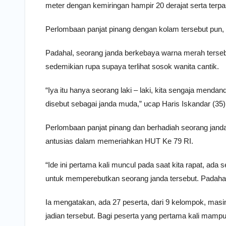
meter dengan kemiringan hampir 20 derajat serta terp
Perlombaan panjat pinang dengan kolam tersebut pun, ki
Padahal, seorang janda berkebaya warna merah tersebu
sedemikian rupa supaya terlihat sosok wanita cantik.
“Iya itu hanya seorang laki – laki, kita sengaja mendan
disebut sebagai janda muda,” ucap Haris Iskandar (35
Perlombaan panjat pinang dan berhadiah seorang janda 
antusias dalam memeriahkan HUT Ke 79 RI.
“Ide ini pertama kali muncul pada saat kita rapat, ada
untuk memperebutkan seorang janda tersebut. Padahal it
Ia mengatakan, ada 27 peserta, dari 9 kelompok, masin
jadian tersebut. Bagi peserta yang pertama kali mamp