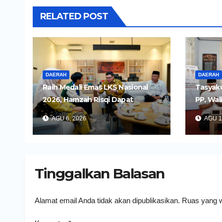
RELATED POST
DAERAH
DAERAH
Raih Medali Emas LKS Nasional
Tasyaku
2026, Hamzah Risqi Dapat
PP, Wal
Beasiswa dari Bupati Kediri
Pelayan
AGU 6, 2026
AGU 1
Humani
Tinggalkan Balasan
Alamat email Anda tidak akan dipublikasikan.
Ruas yang w