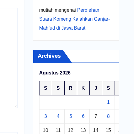
mutiah
mengenai
Perolehan
Suara Komeng Kalahkan Ganjar-
Mahfud di Jawa Barat
Archives
Agustus 2026
S
S
R
K
J
S
M
1
2
3
4
5
6
7
8
9
10
11
12
13
14
15
16