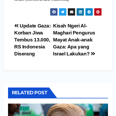
Navigasi
Update Gaza:
Kisah Ngeri Al-
pos
Korban Jiwa
Maghari Pengurus
Tembus 13.000,
Mayat Anak-anak
RS Indonesia
Gaza: Apa yang
Diserang
Israel Lakukan?
RELATED POST