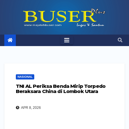
Skip
to
content
NASIONAL
TNI AL Periksa Benda Mirip Torpedo
Beraksara China di Lombok Utara
APR 8, 2026