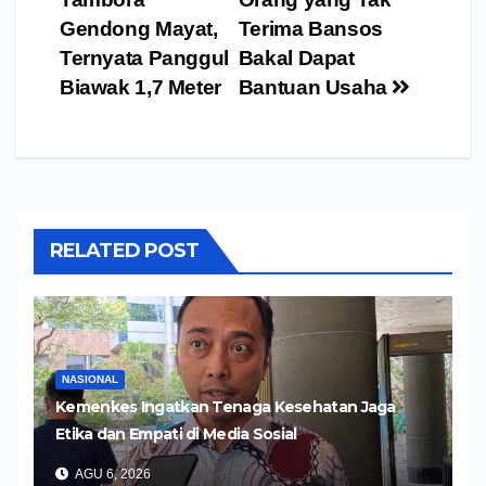
pos
Gendong Mayat,
Terima Bansos
Ternyata Panggul
Bakal Dapat
Biawak 1,7 Meter
Bantuan Usaha
RELATED POST
NASIONAL
Kemenkes Ingatkan Tenaga Kesehatan Jaga
Etika dan Empati di Media Sosial
AGU 6, 2026