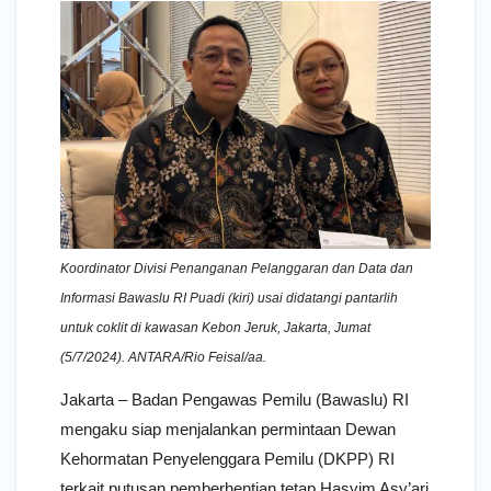
Koordinator Divisi Penanganan Pelanggaran dan Data dan
Informasi Bawaslu RI Puadi (kiri) usai didatangi pantarlih
untuk coklit di kawasan Kebon Jeruk, Jakarta, Jumat
(5/7/2024). ANTARA/Rio Feisal/aa.
Jakarta – Badan Pengawas Pemilu (Bawaslu) RI
mengaku siap menjalankan permintaan Dewan
Kehormatan Penyelenggara Pemilu (DKPP) RI
terkait putusan pemberhentian tetap Hasyim Asy’ari