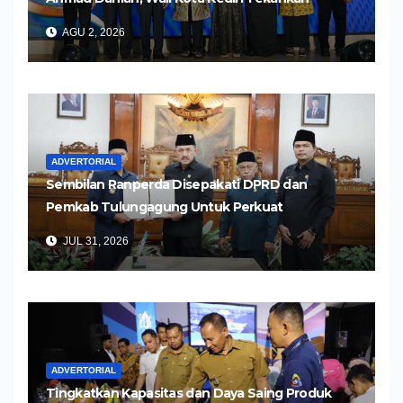
Pelayanan Kesehatan yang Humanis
AGU 2, 2026
ADVERTORIAL
Sembilan Ranperda Disepakati DPRD dan
Pemkab Tulungagung Untuk Perkuat
Pembangunan Daerah
JUL 31, 2026
ADVERTORIAL
Tingkatkan Kapasitas dan Daya Saing Produk