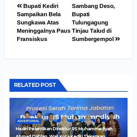
Navigasi
Bupati Kediri
Sambang Deso,
pos
Sampaikan Bela
Bupati
Sungkawa Atas
Tulungagung
Meninggalnya Paus
Tinjau Talud di
Fransiskus
Sumbergempol
RELATED POST
ADVERTORIAL
Hadiri Pelantikan Direktur RS Muhammadiyah
Ahmad Dahlan, Wali Kota Kediri Tekankan