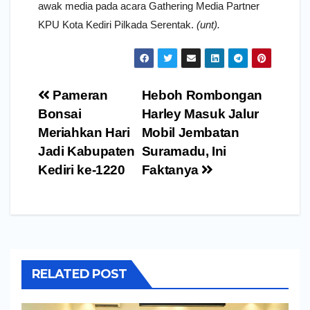
awak media pada acara Gathering Media Partner
KPU Kota Kediri Pilkada Serentak.
(unt).
Navigasi
Pameran
Heboh Rombongan
pos
Bonsai
Harley Masuk Jalur
Meriahkan Hari
Mobil Jembatan
Jadi Kabupaten
Suramadu, Ini
Kediri ke-1220
Faktanya
RELATED POST