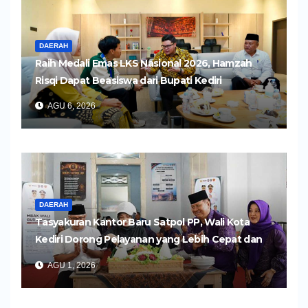
DAERAH
Raih Medali Emas LKS Nasional 2026, Hamzah
Risqi Dapat Beasiswa dari Bupati Kediri
AGU 6, 2026
DAERAH
Tasyakuran Kantor Baru Satpol PP, Wali Kota
Kediri Dorong Pelayanan yang Lebih Cepat dan
Humanis
AGU 1, 2026