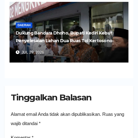
DAERAH
Dukung Bandara Dhoho, Bupati Kediri Kebut
Penyelesaian Lahan Dua Ruas Tol Kertosono-
Kediri
JUL 29, 2026
Tinggalkan Balasan
Alamat email Anda tidak akan dipublikasikan.
Ruas yang
wajib ditandai
*
Komentar
*