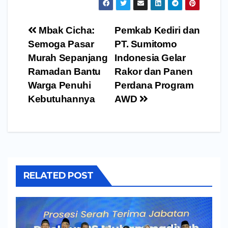
Navigasi
Mbak Cicha:
Pemkab Kediri dan
pos
Semoga Pasar
PT. Sumitomo
Murah Sepanjang
Indonesia Gelar
Ramadan Bantu
Rakor dan Panen
Warga Penuhi
Perdana Program
Kebutuhannya
AWD
RELATED POST