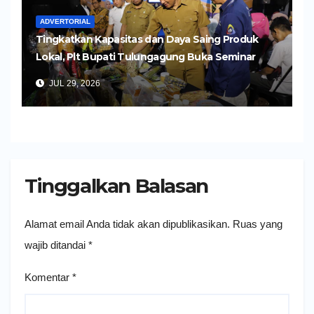
ADVERTORIAL
Tingkatkan Kapasitas dan Daya Saing Produk
Lokal, Plt Bupati Tulungagung Buka Seminar
Impor dan Ekspor Produk UMKM
JUL 29, 2026
Tinggalkan Balasan
Alamat email Anda tidak akan dipublikasikan.
Ruas yang
wajib ditandai
*
Komentar
*