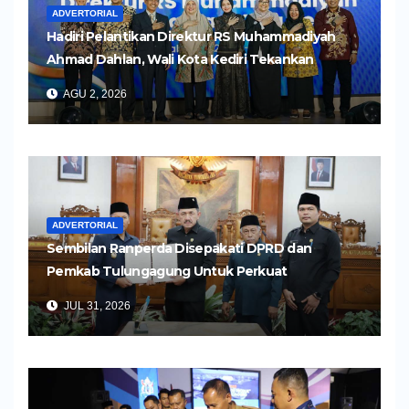
ADVERTORIAL
Hadiri Pelantikan Direktur RS Muhammadiyah
Ahmad Dahlan, Wali Kota Kediri Tekankan
Pelayanan Kesehatan yang Humanis
AGU 2, 2026
ADVERTORIAL
Sembilan Ranperda Disepakati DPRD dan
Pemkab Tulungagung Untuk Perkuat
Pembangunan Daerah
JUL 31, 2026