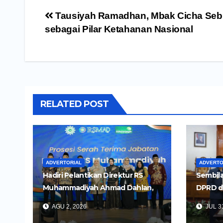
Navigasi
Tausiyah Ramadhan, Mbak Cicha Sebu
pos
sebagai Pilar Ketahanan Nasional
RELATED POST
ADVERTORIAL
ADVERTO
Hadiri Pelantikan Direktur RS
Sembila
Muhammadiyah Ahmad Dahlan,
DPRD d
Wali Kota Kediri Tekankan
Untuk 
AGU 2, 2026
JUL 31
Pelayanan Kesehatan yang
Daerah