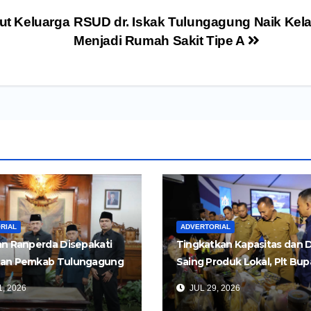
t Keluarga
RSUD dr. Iskak Tulungagung Naik Kel
Menjadi Rumah Sakit Tipe A
RIAL
ADVERTORIAL
n Ranperda Disepakati
Tingkatkan Kapasitas dan 
an Pemkab Tulungagung
Saing Produk Lokal, Plt Bup
Perkuat Pembangunan
Tulungagung Buka Semina
, 2026
JUL 29, 2026
Impor dan Ekspor Produk 