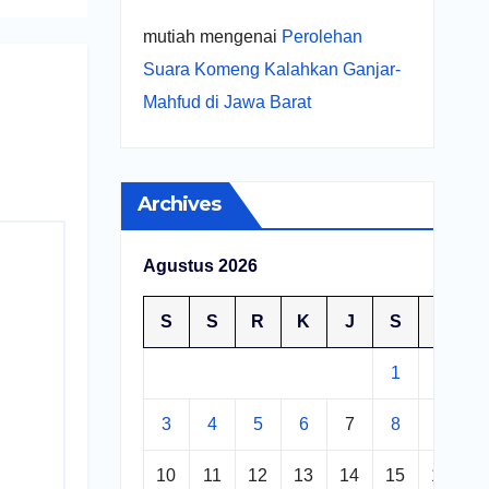
mutiah
mengenai
Perolehan
Suara Komeng Kalahkan Ganjar-
Mahfud di Jawa Barat
Archives
Agustus 2026
S
S
R
K
J
S
M
1
2
3
4
5
6
7
8
9
10
11
12
13
14
15
16