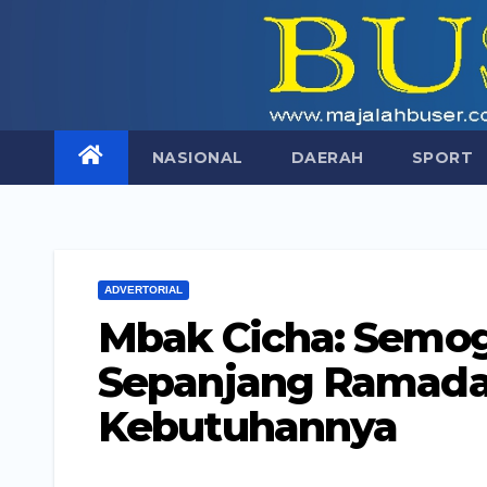
Skip
to
content
NASIONAL
DAERAH
SPORT
ADVERTORIAL
Mbak Cicha: Semog
Sepanjang Ramada
Kebutuhannya