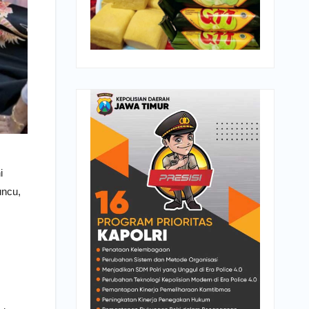
i
uncu,