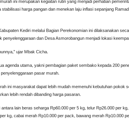
rah ini merupakan kegiatan rutin yang menjadi perhatian pemerint
 stabilisasi harga pangan dan menekan laju inflasi sepanjang Rama
 Kabupaten Kediri melalui Bagian Perekonomian ini dilaksanakan seca
titik penyelenggaraan dan Desa Asmorobangun menjadi lokasi keempa
hunnya,” ujar Mbak Cicha.
 dua agenda utama, yakni pembagian paket sembako kepada 200 pen
 penyelenggaraan pasar murah.
urah ini masyarakat dapat lebih mudah memenuhi kebutuhan pokok 
kan lebih rendah dibanding harga pasaran.
antara lain beras seharga Rp60.000 per 5 kg, telur Rp26.000 per kg,
0 per kg, cabai merah Rp10.000 per pack, bawang merah Rp10.000 pe