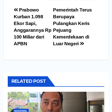
Navigasi
Prabowo
Pemerintah Terus
pos
Kurban 1.098
Berupaya
Ekor Sapi,
Pulangkan Keris
Anggarannya Rp
Pejuang
100 Miliar dari
Kemerdekaan di
APBN
Luar Negeri
RELATED POST
NASIONAL