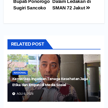
pos
Bupati Ponorogo
Dalam Ledakan di
Sugiri Sancoko
SMAN 72 Jakut
RELATED POST
NASIONAL
Kemenkes Ingatkan Tenaga Kesehatan Jaga
Etika dan Empati di Media Sosial
AGU 6, 2026