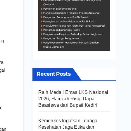
ng
ra
gai
Recent Posts
Raih Medali Emas LKS Nasional
2026, Hamzah Risqi Dapat
Beasiswa dari Bupati Kediri
en
Kemenkes Ingatkan Tenaga
Kesehatan Jaga Etika dan
gan