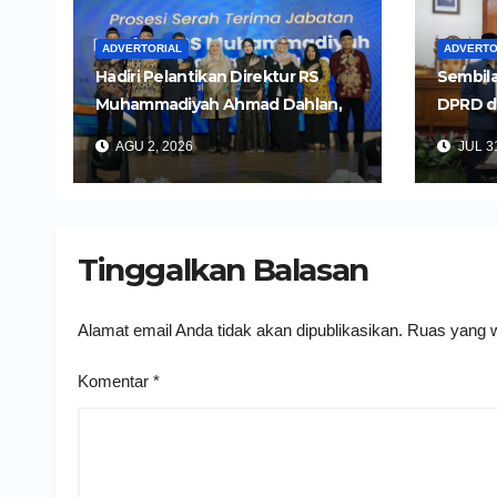
ADVERTORIAL
ADVERTO
Hadiri Pelantikan Direktur RS
Sembila
Muhammadiyah Ahmad Dahlan,
DPRD d
Wali Kota Kediri Tekankan
Untuk 
AGU 2, 2026
JUL 31
Pelayanan Kesehatan yang
Daerah
Humanis
Tinggalkan Balasan
Alamat email Anda tidak akan dipublikasikan.
Ruas yang w
Komentar
*