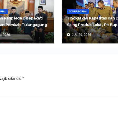
RIAL
ADVERTORIAL
n Ranperda Disepakati
Tingkatkan Kapasitas dan 
an Pemkab Tulungagung
Saing Produk Lokal, Plt Bup
Perkuat Pembangunan
Tulungagung Buka Semina
, 2026
JUL 29, 2026
Impor dan Ekspor Produk 
ajib ditandai
*