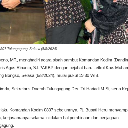
0807 Tulungagung. Selasa (6/8/2024)
useno, MT., menghadiri acara pisah sambut Komandan Kodim (Dandi
ooris Agus Rinanto, S.I.PAKBP dengan pejabat baru Letkol Kav. Muh
g Bongso, Selasa (6/8/2024), mulai pukul 19.30 WIB.
opimda, Sekretaris Daerah Tulungagung Drs. Tri Hariadi M.Si, serta Ke
 selaku Komandan Kodim 0807 sebelumnya, Pj. Bupati Heru menyamp
n, kerjasamanya selama ini dalam hal pembinaan dan penjagaan
ngagung.