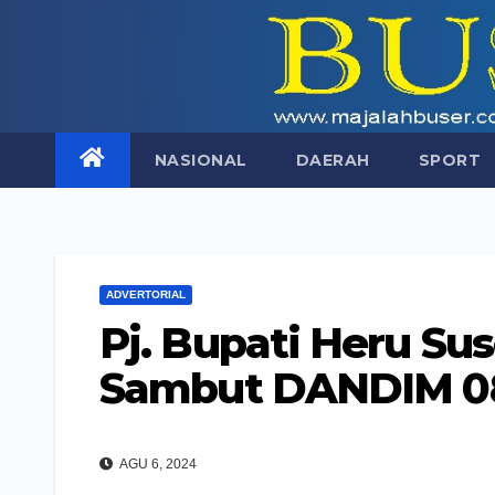
Skip
to
content
NASIONAL
DAERAH
SPORT
ADVERTORIAL
Pj. Bupati Heru Su
Sambut DANDIM 0
AGU 6, 2024