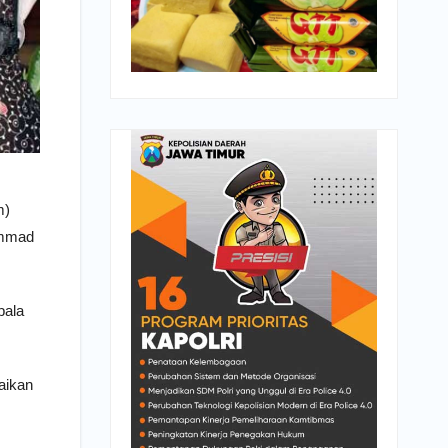
m)
ammad
pala
aikan