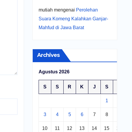
mutiah
mengenai
Perolehan
Suara Komeng Kalahkan Ganjar-
Mahfud di Jawa Barat
Archives
Agustus 2026
S
S
R
K
J
S
M
1
2
3
4
5
6
7
8
9
10
11
12
13
14
15
16