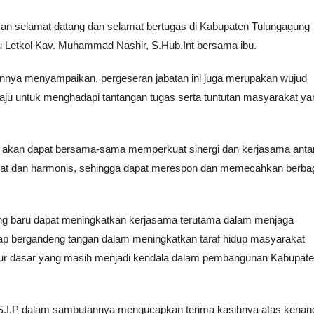
an selamat datang dan selamat bertugas di Kabupaten Tulungagung
Letkol Kav. Muhammad Nashir, S.Hub.Int bersama ibu.
annya menyampaikan, pergeseran jabatan ini juga merupakan wujud
aju untuk menghadapi tantangan tugas serta tuntutan masyarakat ya
kan akan dapat bersama-sama memperkuat sinergi dan kerjasama anta
rat dan harmonis, sehingga dapat merespon dan memecahkan berba
ng baru dapat meningkatkan kerjasama terutama dalam menjaga
etap bergandeng tangan dalam meningkatkan taraf hidup masyarakat
ktur dasar yang masih menjadi kendala dalam pembangunan Kabupat
o S.I.P dalam sambutannya mengucapkan terima kasihnya atas kenan