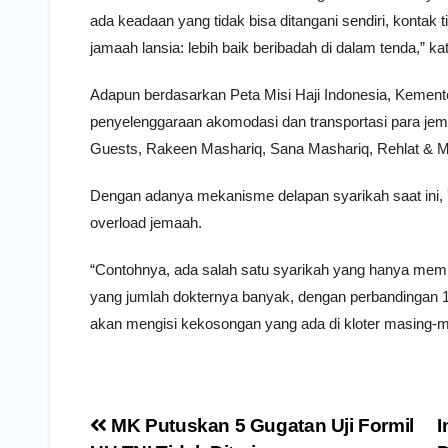
ada keadaan yang tidak bisa ditangani sendiri, kontak
jamaah lansia: lebih baik beribadah di dalam tenda,” ka
Adapun berdasarkan Peta Misi Haji Indonesia, Kemen
penyelenggaraan akomodasi dan transportasi para jemaa
Guests, Rakeen Mashariq, Sana Mashariq, Rehlat & M
Dengan adanya mekanisme delapan syarikah saat in
overload jemaah.
“Contohnya, ada salah satu syarikah yang hanya memil
yang jumlah dokternya banyak, dengan perbandingan 1
akan mengisi kekosongan yang ada di kloter masing-ma
Navigasi
MK Putuskan 5 Gugatan Uji Formil
I