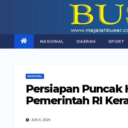
Skip
to
content
NASIONAL
DAERAH
SPORT
NASIONAL
Persiapan Puncak H
Pemerintah RI Ker
JUN 5, 2025