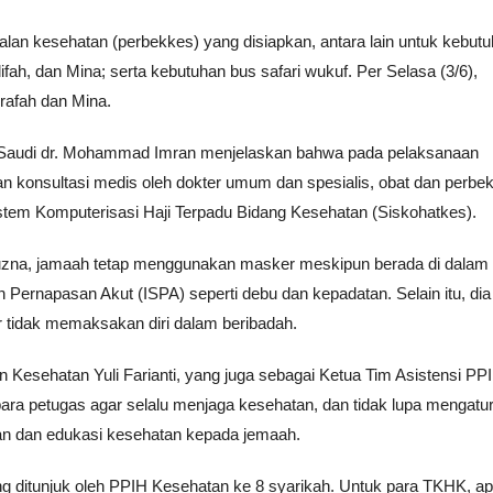
alan kesehatan (perbekkes) yang disiapkan, antara lain untuk kebut
fah, dan Mina; serta kebutuhan bus safari wukuf. Per Selasa (3/6),
Arafah dan Mina.
 Saudi dr. Mohammad Imran menjelaskan bahwa pada pelaksanaan
an konsultasi medis oleh dokter umum dan spesialis, obat dan perbe
Sistem Komputerisasi Haji Terpadu Bidang Kesehatan (Siskohatkes).
muzna, jamaah tetap menggunakan masker meskipun berada di dalam
n Pernapasan Akut (ISPA) seperti debu dan kepadatan. Selain itu, dia
 tidak memaksakan diri dalam beribadah.
Kesehatan Yuli Farianti, yang juga sebagai Ketua Tim Asistensi PP
ra petugas agar selalu menjaga kesehatan, dan tidak lupa mengatu
n dan edukasi kesehatan kepada jemaah.
g ditunjuk oleh PPIH Kesehatan ke 8 syarikah. Untuk para TKHK, ap