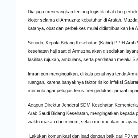
Dia juga menerangkan tentang logistik obat dan perbek
kloter selama di Armuzna; kebutuhan di Arafah, Muzdali
katanya, obat dan perbekkes mulai didistribusikan ke 
Senada, Kepala Bidang Kesehatan (Kabid) PPIH Arab
kesehatan haji saat di Armuzna akan disediakan layan
fasilitas rujukan, ambulans, serta pendataan melalui 
Imran pun mengingatkan, di kala penuhnya tenda Ar
ruangan, karena banyaknya faktor risiko Infeksi Salura
meminta agar petugas terus mengedukasi jamaah agar
Adapun Direktur Jenderal SDM Kesehatan Kementerian 
Arab Saudi Bidang Kesehatan, mengingatkan kepada pa
waktu makan dan minum, selain memberikan pelayana
“Lakukan komunikasi dan lead dengan baik dari PJ yan