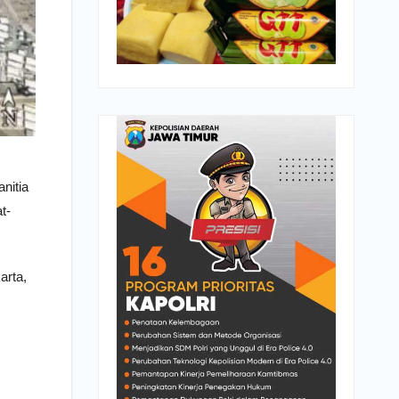
nitia
t-
arta,