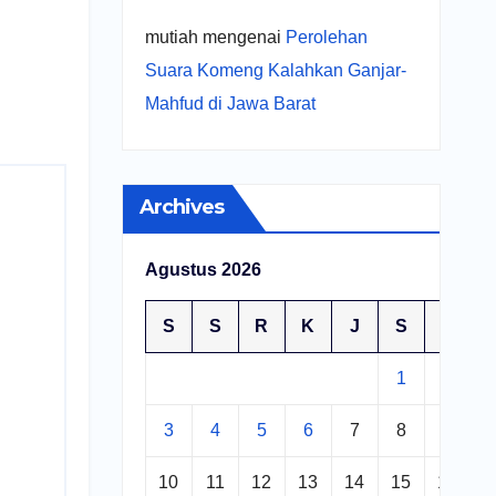
mutiah
mengenai
Perolehan
Suara Komeng Kalahkan Ganjar-
Mahfud di Jawa Barat
Archives
Agustus 2026
S
S
R
K
J
S
M
1
2
3
4
5
6
7
8
9
10
11
12
13
14
15
16