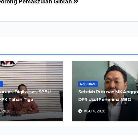
orong Pemakzulan Gibran
L
NASIONAL
orupsi Digitalisasi SPBU
Setelah Putusan MK Anggo
KPK Tahan Tiga
DPR Usul Penerima MBG
gka
Dipangkas Jadi 26 Juta Ora
, 2026
AGU 4, 2026