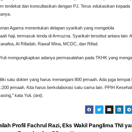
 tim terdekat dan konsultasikan dengan PJ. Terus edukasikan kepada
tanya.
terian Agama menentukan delapan syarikah yang mengelola
h haji, termasuk tenda di Armuzna. Syarikah tersebut antara lain: Al
anafea, Al Rifadah, Rawaf Mina, MCDC, dan Rifad.
i, Yuli mengungkapkan adanya permasalahan pada TKHK yang menga
iki satu dokter yang harus menangani 800 jemaah. Ada juga tempat l
:200 jemaah. Kita harus berkolaborasi satu sama lain. PPIH Keseha
sing,” kata Yuli.
(ant).
nilah Profil Fachrul Razi, Eks Wakil Panglima TNI y