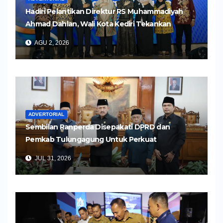
Hadiri Pelantikan Direktur RS Muhammadiyah
Ahmad Dahlan, Wali Kota Kediri Tekankan
Pelayanan Kesehatan yang Humanis
AGU 2, 2026
ADVERTORIAL
Sembilan Ranperda Disepakati DPRD dan
Pemkab Tulungagung Untuk Perkuat
Pembangunan Daerah
JUL 31, 2026