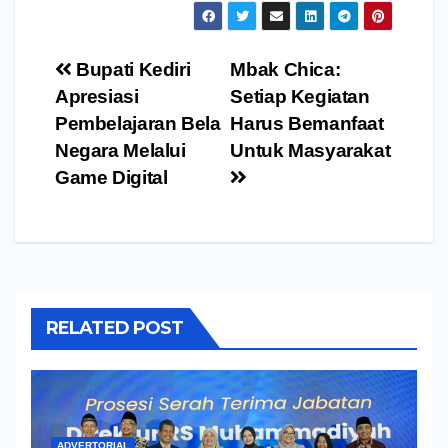
Navigasi
Bupati Kediri
Mbak Chica:
pos
Apresiasi
Setiap Kegiatan
Pembelajaran Bela
Harus Bemanfaat
Negara Melalui
Untuk Masyarakat
Game Digital
RELATED POST
ADVERTORIAL