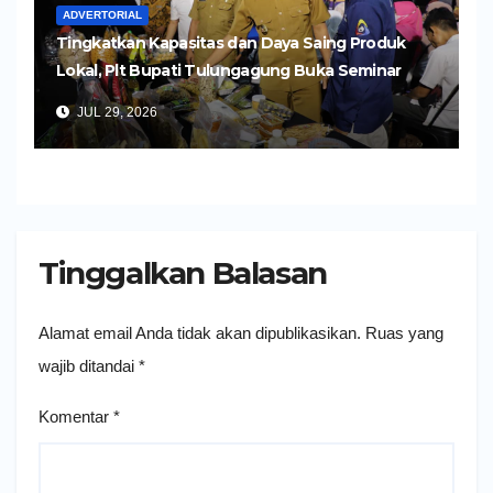
ADVERTORIAL
Tingkatkan Kapasitas dan Daya Saing Produk
Lokal, Plt Bupati Tulungagung Buka Seminar
Impor dan Ekspor Produk UMKM
JUL 29, 2026
Tinggalkan Balasan
Alamat email Anda tidak akan dipublikasikan.
Ruas yang
wajib ditandai
*
Komentar
*