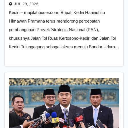
Dua Ruas Tol Kertosono-Kediri
JUL 29, 2026
Kediri – majalahbuser.com, Bupati Kediri Hanindhito
Himawan Pramana terus mendorong percepatan
pembangunan Proyek Strategis Nasional (PSN),
khususnya Jalan Tol Ruas Kertosono-Kediri dan Jalan Tol
Kediri-Tulungagung sebagai akses menuju Bandar Udara…