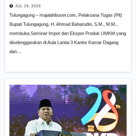
Tulungagung Buka Seminar Impor
JUL 29, 2026
dan Ekspor Produk UMKM
Tulungagung – majalahbuser.com, Pelaksana Tugas (Plt)
Bupati Tulungagung, H. Ahmad Baharudin, S.M., M.M.,
membuka Seminar Impor dan Ekspor Produk UMKM yang
diselenggarakan di Aula Lantai 3 Kantor Kamar Dagang
dan…