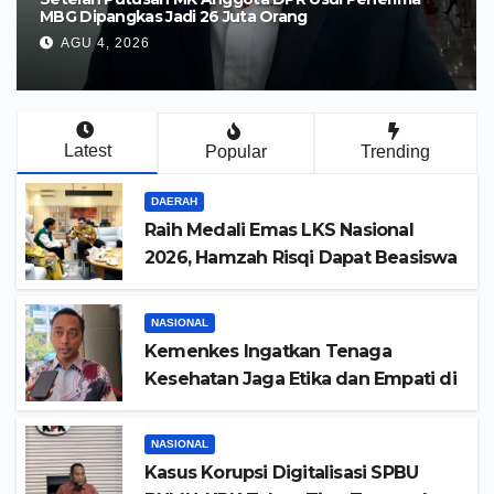
MBG Dipangkas Jadi 26 Juta Orang
AGU 4, 2026
Latest
Popular
Trending
DAERAH
Raih Medali Emas LKS Nasional
2026, Hamzah Risqi Dapat Beasiswa
dari Bupati Kediri
NASIONAL
Kemenkes Ingatkan Tenaga
Kesehatan Jaga Etika dan Empati di
Media Sosial
NASIONAL
Kasus Korupsi Digitalisasi SPBU