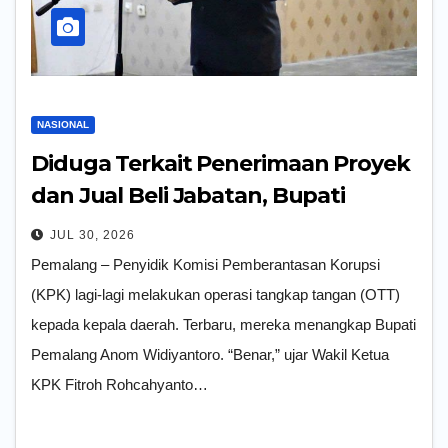
NASIONAL
Diduga Terkait Penerimaan Proyek
dan Jual Beli Jabatan, Bupati
Pemalang Terjaring OTT KPK
JUL 30, 2026
Pemalang – Penyidik Komisi Pemberantasan Korupsi
(KPK) lagi-lagi melakukan operasi tangkap tangan (OTT)
kepada kepala daerah. Terbaru, mereka menangkap Bupati
Pemalang Anom Widiyantoro. “Benar,” ujar Wakil Ketua
KPK Fitroh Rohcahyanto…