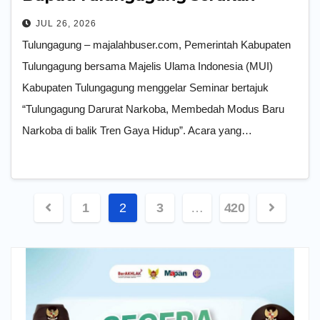
Sinergi Ulama dan Pemkab
JUL 26, 2026
Tulungagung – majalahbuser.com, Pemerintah Kabupaten
Tulungagung bersama Majelis Ulama Indonesia (MUI)
Kabupaten Tulungagung menggelar Seminar bertajuk
“Tulungagung Darurat Narkoba, Membedah Modus Baru
Narkoba di balik Tren Gaya Hidup”. Acara yang…
Paginasi
1
2
3
…
420
pos