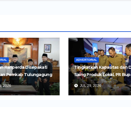
RIAL
ADVERTORIAL
n Ranperda Disepakati
Tingkatkan Kapasitas dan 
an Pemkab Tulungagung
Saing Produk Lokal, Plt Bup
Perkuat Pembangunan
Tulungagung Buka Semina
, 2026
JUL 29, 2026
Impor dan Ekspor Produk 