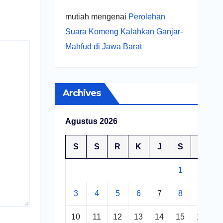
mutiah
mengenai
Perolehan
Suara Komeng Kalahkan Ganjar-
Mahfud di Jawa Barat
Archives
Agustus 2026
S
S
R
K
J
S
M
1
2
3
4
5
6
7
8
9
10
11
12
13
14
15
16