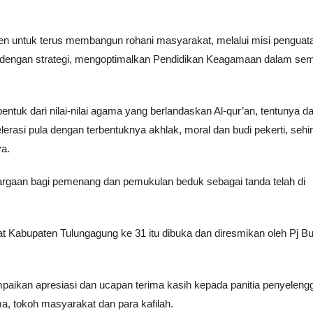
en untuk terus membangun rohani masyarakat, melalui misi penguat
er dengan strategi, mengoptimalkan Pendidikan Keagamaan dalam se
ntuk dari nilai-nilai agama yang berlandaskan Al-qur’an, tentunya d
asi pula dengan terbentuknya akhlak, moral dan budi pekerti, sehi
a.
hargaan bagi pemenang dan pemukulan beduk sebagai tanda telah di
 Kabupaten Tulungagung ke 31 itu dibuka dan diresmikan oleh Pj Bu
aikan apresiasi dan ucapan terima kasih kepada panitia penyeleng
 tokoh masyarakat dan para kafilah.