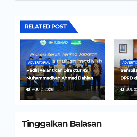
RELATED POST
ADVERTORIAL
ADVERTO
Hadiri Pelantikan Direktur RS
Sembila
Muhammadiyah Ahmad Dahlan,
DPRD d
Wali Kota Kediri Tekankan
Untuk 
AGU 2, 2026
JUL 31
Pelayanan Kesehatan yang
Daerah
Humanis
Tinggalkan Balasan