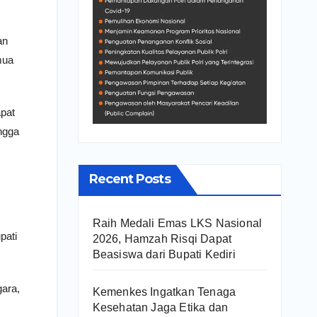
an
mua
apat
ngga
Recent Posts
Raih Medali Emas LKS Nasional
pati
2026, Hamzah Risqi Dapat
Beasiswa dari Bupati Kediri
gara,
Kemenkes Ingatkan Tenaga
Kesehatan Jaga Etika dan