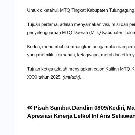
Untuk diketahui, MTQ Tingkat Kabupaten Tulungagung 
Tujuan pertama, adalah menyamakan visi, misi dan p
penyelenggaraan MTQ Daerah (MTQ Kabupaten Tulung
Kedua, menumbuh kembangkan pengamalan dan pemah
yang memiliki keimanan, ketaqwaan, moral dan etika
Tujuan ketiga adalah menyiapkan calon Kafilah MTQ K
XXXI tahun 2025.
(unt/adv).
Navigasi
Pisah Sambut Dandim 0809/Kediri, Ma
pos
Apresiasi Kinerja Letkol Inf Aris Setiawa