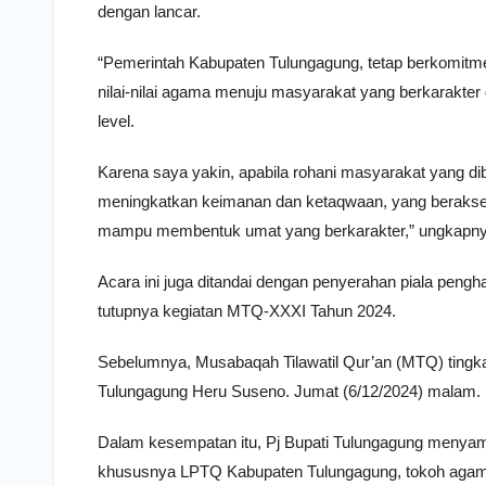
dengan lancar.
“Pemerintah Kabupaten Tulungagung, tetap berkomitm
nilai-nilai agama menuju masyarakat yang berkarakt
level.
Karena saya yakin, apabila rohani masyarakat yang dibe
meningkatkan keimanan dan ketaqwaan, yang berakseler
mampu membentuk umat yang berkarakter,” ungkapny
Acara ini juga ditandai dengan penyerahan piala peng
tutupnya kegiatan MTQ-XXXI Tahun 2024.
Sebelumnya, Musabaqah Tilawatil Qur’an (MTQ) tingkat
Tulungagung Heru Suseno. Jumat (6/12/2024) malam.
Dalam kesempatan itu, Pj Bupati Tulungagung menyamp
khususnya LPTQ Kabupaten Tulungagung, tokoh agama,