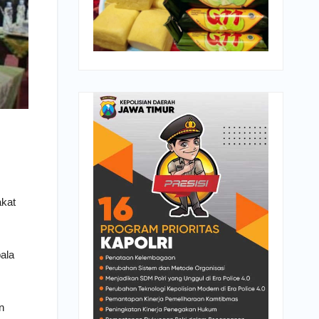
akat
ala
n