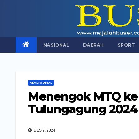
Skip
to
content
NASIONAL
DAERAH
SPORT
ADVERTORIAL
Menengok MTQ ke 
Tulungagung 2024
DES 9, 2024