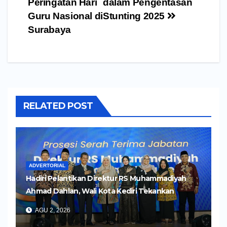
Peringatan Hari
dalam Pengentasan
Guru Nasional di
Stunting 2025
Surabaya
RELATED POST
ADVERTORIAL
Hadiri Pelantikan Direktur RS Muhammadiyah
Ahmad Dahlan, Wali Kota Kediri Tekankan
Pelayanan Kesehatan yang Humanis
AGU 2, 2026