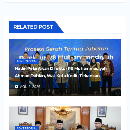
RELATED POST
ADVERTORIAL
Hadiri Pelantikan Direktur RS Muhammadiyah
Ahmad Dahlan, Wali Kota Kediri Tekankan
Pelayanan Kesehatan yang Humanis
AGU 2, 2026
ADVERTORIAL